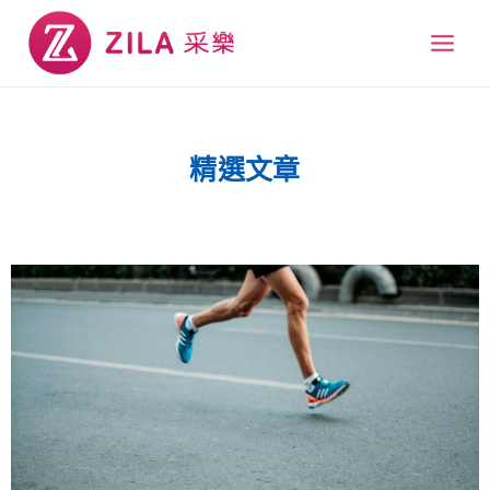
跳
Main
至
Men
主
要
內
容
精選文章
頁
頁
頁
頁
頁
頁
頁
頁
面
面
面
面
面
面
面
面