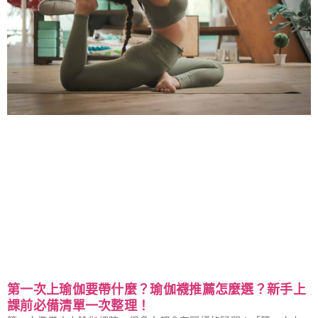
第一次上瑜伽要帶什麼？瑜伽襪推薦怎麼選？新手上
課前必備清單一次整理！