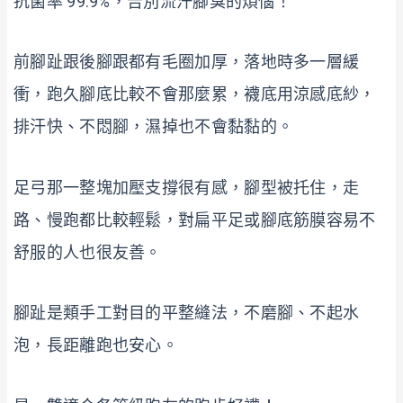
抗菌率 99.9%，告別流汗腳臭的煩惱！
前腳趾跟後腳跟都有毛圈加厚，落地時多一層緩
衝，跑久腳底比較不會那麼累，襪底用涼感底紗，
排汗快、不悶腳，濕掉也不會黏黏的。
足弓那一整塊加壓支撐很有感，腳型被托住，走
路、慢跑都比較輕鬆，對扁平足或腳底筋膜容易不
舒服的人也很友善。
腳趾是類手工對目的平整縫法，不磨腳、不起水
泡，長距離跑也安心。