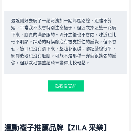
最近剛好去騎了一趟河濱加一點郊區路線，距離不算
短。平常我不太會特別注意襪子，但這次穿這雙一路騎
下來，腳真的滿舒服的。流汗之後也不會悶，味道也比
較不明顯。踩踏的時候腳底有被支撐住的感覺，但不會
勒。襪口也沒有滑下來，整趟都很穩。腳趾縫線很平，
騎到後段也沒有磨腳。可能不是那種一穿就很誇張的感
覺，但默默地讓整趟騎車變得比較輕鬆。
點我看官網
運動襪子推薦品牌【ZILA 采樂】