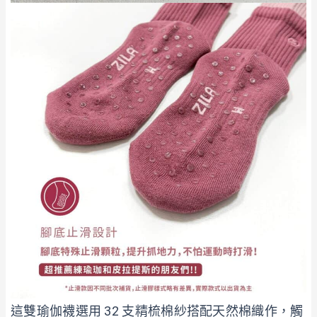
這雙瑜伽襪選用 32 支精梳棉紗搭配天然棉織作，觸