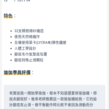
特色
：
32支精梳棉紗織造
使用天然棉織作
全襪使用萊卡(LYCRA®)彈性纖維
人體工學設計
腳底毛巾氣墊底包覆
腳底特殊止滑顆粒
瑜伽學員評價
：
老實說我一開始學瑜伽，根本不知道還要穿瑜伽襪，想
說赤腳就好。後來老師推薦這一款瑜伽襪給我，它的設
計腳底有止滑，做平衡動作時比較不會因為滑動而分