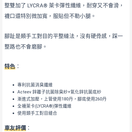
整雙加了 LYCRA® 萊卡彈性纖維，耐穿又不會滑，
襪口還特別微加寬，服貼但不勒小腿。
腳趾是類手工對目的平整縫法，沒有硬骨感，踩一
整路也不會磨腳。
特色
：
專利抗菌消臭纖維
Acteev 鋅離子抗菌除臭紗+氧化鋅抗菌底紗
漸進式加壓，上管使用180丹，腳底使用260丹
全襪萊卡(LYCRA®)彈性纖維
使用類手工對目縫合
車友評價
：