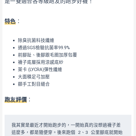
是一雙適合各等級跑友的跑步好襪！
特色
：
除臭抗菌科技纖維
通過SGS檢驗抗菌率99.9%
前腳趾、後腳跟毛圈加厚包覆
襪子底層採用涼感底紗
萊卡 (LYCRA)彈性纖維
大面積足弓加壓
纇手工對目縫合
跑友評價
：
我其實是最近才開始跑步的，一開始真的沒想過襪子差
這麼多，都是隨便穿。後來跑個 2、3 公里腳底就開始