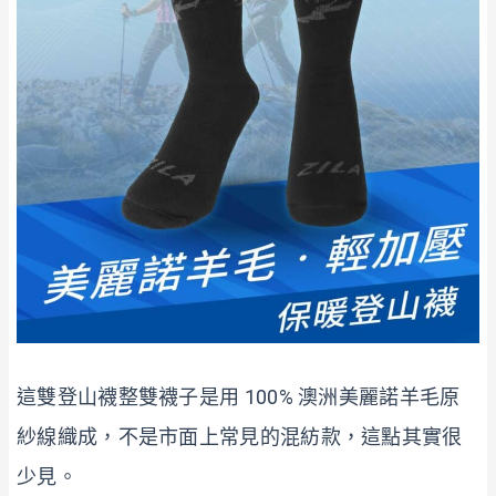
這雙登山襪整雙襪子是用 100% 澳洲美麗諾羊毛原
紗線織成，不是市面上常見的混紡款，這點其實很
少見。