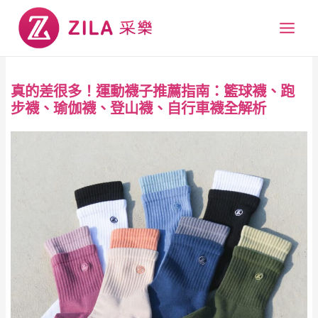
跳
Main
至
Men
主
要
內
真的差很多！運動襪子推薦指南：籃球襪、跑
容
步襪、瑜伽襪、登山襪、自行車襪全解析