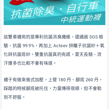
這雙車襪用的是專利抗菌消臭纖維，還通過 SGS 檢
驗，抗菌 99.9%，再加上 Acteev 鋅離子抗菌紗＋氧
化鋅抗菌底紗，雙重抗菌真的有感，夏天長騎、流
汗爆多也比較不會有味道。
襪子有做漸進式加壓，上管 180 丹、腳底 260 丹，
踩踏的時候腳底被托住，力量傳得很順，但不會勒
到不舒服。